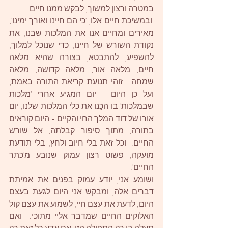
במטרה ורצון למשוך, לבקש ממנו חיים. 
 ובמשיכת חיים אלו, 'כי הם חיינו ואורך ימינו', 
מאירים ומחיים אנו את המלכות שבנו, את 
נקודת השורש של חיינו, כדי שנוכל למלוך, 
להשפיע, להתבטא, בצורה שהיא מלאה 
חיים, מלאה אור, מלאה קדושה, מלאה 
שמחה.  זוהי תנועת קריאת התורה באמת, 
ועל כן היום - יום המגיע אחרי 'מלכות 
שבמלכות' בו הכַנו את כלי המלכות שלנו, יום 
אורו של דוד המלך החי והקיים - היום קוראים 
בתורה, מתוך סיפור קבלתה, אל שורש 
החיים.  וכל זאת בלי חיוב ולחץ, בלי תודעת 
מועקה, פשוט רצון עמוק שנובע מ'כתר 
החיים'. 
ושומע אני, יודע עמוק בפנים את אמיתת 
דברים אלה, ומבקש אני היום לגעת בעצם 
היום, לדעת את עצם חיי, לשמוע את עצם קול 
האלוקים החיים שמדבר אליי מתוכי.  ואם 