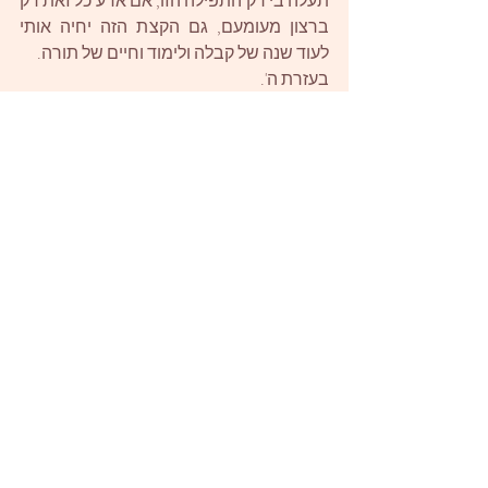
תעלה בי רק התפילה הזו, אם אדע כל זאת רק 
ברצון מעומעם, גם הקצת הזה יחיה אותי 
לעוד שנה של קבלה ולימוד וחיים של תורה. 
בעזרת ה'.
חג שמח
רז
שבועות
חגים
Recent Posts
See All