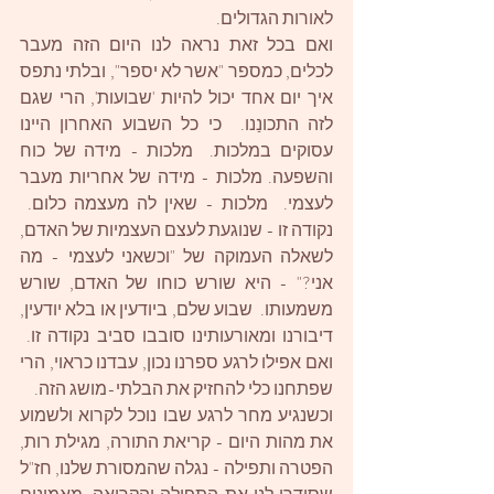
לאורות הגדולים. 
ואם בכל זאת נראה לנו היום הזה מעבר 
לכלים, כמספר "אשר לא יספר", ובלתי נתפס 
איך יום אחד יכול להיות 'שבועות', הרי שגם 
לזה התכונַנו.  כי כל השבוע האחרון היינו 
עסוקים במלכות.  מלכות - מידה של כוח 
והשפעה. מלכות - מידה של אחריות מעבר 
לעצמי.  מלכות - שאין לה מעצמה כלום.  
נקודה זו - שנוגעת לעצם העצמיות של האדם, 
לשאלה העמוקה של "וכשאני לעצמי - מה 
אני?" - היא שורש כוחו של האדם, שורש 
משמעותו.  שבוע שלם, ביודעין או בלא יודעין, 
דיבורנו ומאורעותינו סובבו סביב נקודה זו.  
ואם אפילו לרגע ספרנו נכון, עבדנו כראוי, הרי 
שפתחנו כלי להחזיק את הבלתי-מושג הזה. 
וכשנגיע מחר לרגע שבו נוכל לקרוא ולשמוע 
את מהות היום - קריאת התורה, מגילת רות, 
הפטרה ותפילה - נגלה שהמסורת שלנו, חז"ל 