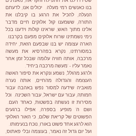
שסידרו לנו את התפילה והקריאה, מאמינים 
בנו כאנשים רמי מעלה.  יכולים אנו, לדעתם 
הנעלה, להכיל את הרגע בו קיבלנו את 
התורה, ששמענו קול אלוקים חיים מדבר 
אלינו מתוך האש, שראינו קולות וידענו בכל 
נימי נשמתינו שרוח אלוקים מפעם בקרבנו.  
הארה עצומה יש בנו שבפעם הזאת, יחידה 
במסורתינו, נקרא בפהרסיא את מעשה 
מרכבה, אותה חוויה עלומה שבכל זמן אחר 
נאמר עליו - 'מעשה מרכבה ביחיד'.
ולרגע מהולל, נשמע ונקרא את סיפור האשה 
העצומה והגדולה מהחיים, אותה נערה 
מואביה שידעה למסור נפש באהבה עבור 
חמותה, עבור עם ישראל, עבור השכינה.  וכל 
מסירות זו נעשתה בפשטות, כאחד העם.  
ושם ה' מופיע בספרה, אפילו ברגעים 
הפשוטים של קריאת שלום, כי האור האלוקי 
הוא לרגע אחד פשוט באורו, נוכח בנעימותו. 
ועל יום גדול זה נאמר, בעוצמה ובלי פאתוס, 