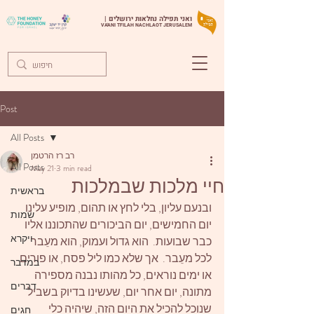
ואני תפילה נחלאות ירושלים |
VA'ANI TFILAH NACHLAOT JERUSALEM
Post
All Posts
רב רז הרטמן
All Posts
May 21
3 min read
חיי מלכות שבמלכות
בראשית
ובנעם עליון, בלי לחץ או תהום, מופיע עלינו 
שמות
יום החמישים, יום הביכורים שהתכוננו אליו 
ויקרא
כבר שבועות.  הוא גדול ועמוק, הוא מעֵבר 
לכל מעֵבר.  אך שלא כמו ליל פסח, או פורים 
במדבר
או ימים נוראים, כל מהותו נבנה מספירה 
דברים
מתונה, יום אחר יום, שעשינו בדיוק בשביל 
שנוכל להכיל את היום הזה, שיהיה כלי 
חגים