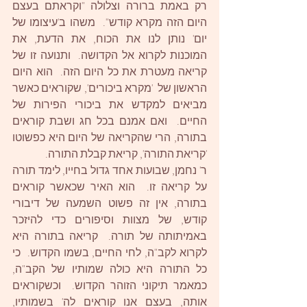
רק באמת ברורה וצלולה "וקראתם בעצם 
היום הזה מקרא קודש".  משהו ב'עיצומו של 
יום' נותן לנו את הכוח, את הדעת, את 
המוכנות לקרוא אל הקדושה.  ותנועה זו של 
קריאה מעטרת את כל היום הזה.  הוא היום 
הראשון של  'מקרא ביכורים', שקוראים כאשר 
מביאים למקדש את ביכורי הפירות של 
החיים.  ואם אמנם בכל חג ושבת קוראים 
בתורה, הרי שהקריאה של היום היא כפשוטו 
'קריאת התורה', קריאת קבלת התורה. 
ר' נחמן, שבועות אחד גדול בחייו, לימד תורה 
על קריאה זו.  הוא האיר שכאשר קוראים 
בתורה, אין זה פשוט השמעה של דיבורי 
קודש, של מצוות וסיפורים כדי להיזכר 
באמיתותה של תורה.  קריאה בתורה היא 
לקרוא לקב"ה, לחי החיים, בשמו הקדוש.  כי 
כל התורה היא כולה שמותיו של הקב"ה, 
כמאמר תיקוני הזוהר הקדוש.  וכשקוראים 
אותה, בעצם אנו קוראים לה' בשמותיו, 