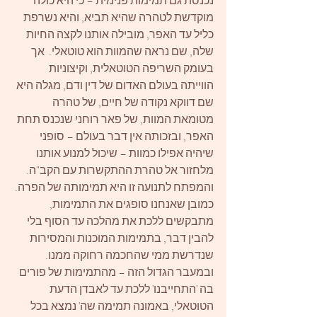
נכנסת גם תמימות פנימית – כי היא כולה 
מוקדשת לטהרה שהיא תביא, והיא נשרפת 
כליל עד האפר, מובילה אותנו לקצה החיות 
שלה, שם נראה שהמוות הוא טוטאלי.  אך 
בעומק השריפה הטוטאלית, וקיצוניות 
הווייתה בעולם האדום של דין ודם, מגלה היא 
שם דווקא נקודה של חיים, של טהרה 
מטומאת המוות, של פאר רוחני שנכנס תחת 
האפר, ובזכותה אין דבר בעולם – סופני 
שיהיה אפילו כמוות – שיכול למנוע אותנו 
מלחזור אל טהרת ההתקשרות עם הקב"ה.  
והמפתח לתנועה זו היא תמימותה של הפרה.
כמובן שאנחנו סופגים את התמימות, 
מתבקשים ללכת את מהלכה עד הסוף בלי 
להבין דבר, בתמימות המוכנות והמסירות 
שנדרשת ממי שהחכמה רחוקה ממנו.  
ובמעבר הגדול הזה – מהתמימות של פורים 
בה 'התחייבנו' ללכת עד לאבדן הדעת 
הטוטאלי, באמונה תמימה שה' נמצא בכל 