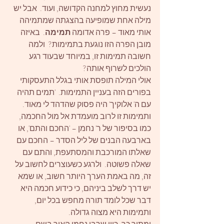
נעשית מחוץ למחנה הקדושה, ועוד.  אבל יש 
מילה אחת שמופיעה בהצגתה שמתמיהה 
אותי מאוד – פרה אדומה 
תמימה
.  באיזה 
מובן הפרה הזו נוגעת בתמימות?  ולמה 
חשובה תמימות זו, במיוחד שבעוד רגע 
הולכים לשרוף אותה?
אולי המילה תופסת אותי בגלל התעסקותי 
בפורים הזה בעניין התמימות.  'תמים תהיה 
עם ה' אלוקיך' היה פסוק שהדהד לי מאוד.  
ותמימות זו לרוב מועמדת אל מול החכמה, 
כמו בסיפור של ר' נחמן – 'החכם והתם', או 
בארבעה הבנים של ליל הסדר – החכם עם 
שאלתו המורכבת והמסתעפת, והתם עם 
שאלה פשוטה.  ולרגע כשעוצרים לחשוב על 
זה, מה באמת הערך היותר חשוב, או שמא 
יש דרך לשלב ביניהם, כי כידוע חכמה היא 
דבר שכל לומד תורה מחפש בכל יום, 
ותמימות היא מצוה גדולה.