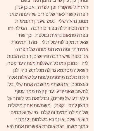
ומתוך כך, כיון שרבי נחמן האיר בשם 
האריז"ל ש
הפֻר
 הופך ל
פרה
, ואם כן עניין 
הפרה קשור לאור של פורים שזה עתה יצאנו 
ממנו, נראה שלי - נפש שעניין התמימות 
היתה נוכחות לה בפורים הרבה - המילה הזו 
בפרה פתאום נראית ובולטת.  וכך שתי 
שאלות מקבילות עולות לי – מה זו תמימות 
אמיתית? ומה היא תמימותה של הפרה? 
אני בטוח שיש הרבה פירושים, הרבה הבנות 
לזה.  וכמובן כמו כל השאלות מעתה עד פסח, 
השאלה מסתמא גדולה מכל תשובה, ולכן 
הנכם כולכם מוזמנים לענות על שאלות אלה 
בעצמכם.  אז אשתף מחשבה אחת שלי, בלי 
לחשוב שאני יודע (עדיין קצת ממני עטוף 
ב'לא ידע' של פורים), ובכל זאת בלי לוותר על 
הרצון להבין (קצת).  משמעות אחת מילולית 
של המילה 'תמים' זה שלם.  מי שהוא תמים 
הוא או שלם, או נמצא בשלמות (לגמרי) 
בתוך משהו.  זאת אומרת אפשרות אחת היא 