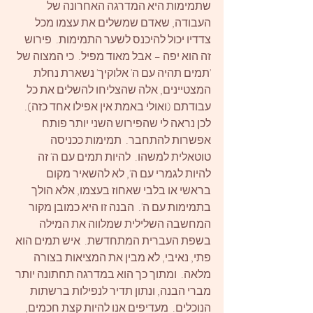
שתמימות היא המדרגה האחרונה של 
העבודה, שאדם שמשלים את עצמו מכל 
צדדיו יכול להיכנס לשער התמימות.  פירוש 
זה הוא יפה – אבל מאוד מפיל.  כי המצוה של 
'תמים תהיה עם ה' אלוקיך' נשארת נחלת 
המצטיינים, אלה שהצליחו להשלים את כל 
עבודתם (ואולי באמת אין אפילו אחד כזה). 
לכן נראה לי שהפירוש השני יותר פותח 
אפשרות להתחבר.  תמימות ככניסה 
טוטאלית למשהו.  להיות תמים עם ה' זה 
להיות לגמרי עם ה', לא להשאיר מקום 
בראשי או בלבי שאחוז בעצמו, אלא הולך 
בתמימות עם ה'.  הבנה זו היא כמובן מקור 
המחשבה השלילית שמלווה את המילה 
בשפת העברית המתחדשת.  איש תמים הוא 
פתי, נאיבי, לא מבין את המציאות בצורה 
מלאה.  ומתוך כך הוא במדרגה תחתונה יותר 
מברי הבנה, ונתון תדיר לנפילות ברשתות 
הנוכלים.  מעדיפים אנו להיות קצת חכמים, 