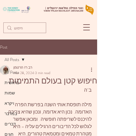
ואני תפילה נחלאות ירושלים |
VA'ANI TFILAH NACHLAOT JERUSALEM
Post
All Posts
רב רז הרטמן
All Posts
Mar 28, 2024
3 min read
חיפוש קטן בעולם התמימות
בראשית
ב"ה
שמות
ויקרא
מילה תופסת אותי השנה בפרשת הפרה 
האדומה.  נכון היא אדומה, ונכון שהיא צריכה 
במדבר
להיכנס לשריפתה חופשיה.  ומכאן אפשר 
דברים
לגלוש לכל הדיבורים הרגילים עליה – היא 
מטהרת טמאים ומטמאת טהורים, היא 
חגים