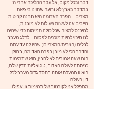
דבר ובכל מקום, אל עבר ההליכה אחרי ה' 
במדבר בארץ לא זרועה שחוינו ביציאת 
מצרים – הפרה האדומה היא תחנה קריטית.  
חייבים אנו לעשות פעולות לא מובנות, 
להיכנס למצוה שכל כולה תמימות כדי שיהיה 
לנו סיכוי להיות מוכנים לפסוח – לדלג מעבר 
לכלים (הצרים/המצריים) שהיו לנו עד עתה. 
והדבר הכי לא מובן בפרה האדומה, בחוק 
הזה שאנו אמורים לא להבין, הוא שתמימות 
כניסתה לעולם האדום, טוטאליות הדין שלה, 
הוא זו המעלה אותנו בחסד גדול מעבר לכל 
דין בעולם. 
מתפלל אני לקורטוב של תמימות זו, אפילו 
בהקשבה לקריאת פרשת פרה השבת, אפילו 
באמירת השם – 'שבת פרה' – ואולי זה כבר 
יפתח לי שער להיות קצת טהור לפסח, להיות 
מוכן לצאת ממצרים אל עולם חדש.  איני יכול 
לברוח מתוך התחושה האישית שבזה, מתוך 
הסובייקטיביות, אך כוונתי בוודאי נפרשת על 