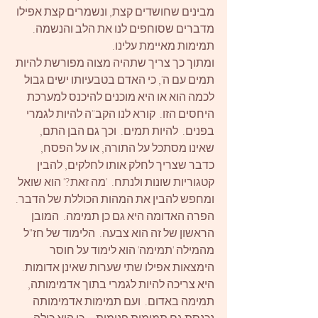
מבינים שחושדים קצת, ונשמרים קצת אפילו 
מדברים שסוחפים לנו את הלב והנשמה.  
תמימות מאיימת עלינו.
ומתוך כך צריך שתהיה מצוה מפורשת להיות 
תמים עם ה', כי האדם בטבעיותו ישים גבול 
לכמה הוא או היא מוכנים להיכנס למערכת 
היחסים הזו.  קורא לנו הקב"ה להיות לגמרי 
בפנים.  להיות תמים.  וכך גם הבן התם, 
שאינו מסתכל על התורה, או על הפסח, 
כדבר שצריך לחלק אותו לחלקים, להבין 
קטגוריות שונות ולנתח.  'מה זאת?' הוא שואל 
ומחפש להבין את המהות הכוללת של הדבר. 
הפרה האדומה היא גם כן תמימה.  המובן 
הראשון של זה הוא צבעה.  הלימוד של חז"ל 
מהמילה 'תמימה' הוא לימוד על חוסר 
הימצאות אפילו שתי שערות שאינן אדומות.  
היא צריכה להיות לגמרי בתוך אדמימותה, 
תמימה באדום.  ועם תמימות אדמימותה 