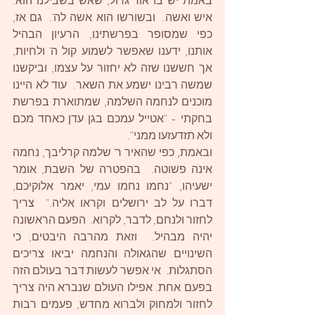
באמת יש בו אור גדול, שאש בשבילנו הוא: 
איש ואשה.  ובשורשו הוא אשה לה'.  גם אז, 
כפי שמסופר בפרשתינו, הרעיון הבהיל 
אותנו, ידענו שאפשר לשמוע קול ה' ולחיות, 
אך חששנו שזה לא יחזור על עצמו, וביקשנו 
שמשה רבינו ישמע את השאר.  עוד לא היינו 
מוכנים לנחמה השלמה, שמתוארת בפרשת 
בחקתי - "אטייל עמכם בגן עדן כאחד מכם 
ולא תזדעזעו ממני". 
ובאמת, כפי שהאיר ר' שלמה קרליבך, נחמה 
אינה פשוטה.  בהפטרה של השבת, אומר 
ישעיהו, "נחמו נחמו עמי, יאמר אלוקיכם, 
דברו על לב ירושלים וקראו אליה."  צריך 
לחזור ולנחם, לדבר, לקרוא.  הפעם הראשונה 
יהיה מבהיל.  וזאת מהרבה היבטים, כי 
השינויים שהגאולה והנחמה יביאו צריכים 
הסתגלות.  אי אפשר לעשות דבר בעולם הזה 
בפעם אחת. אפילו העולם שנברא היה צריך 
לחזור ולמחוק ולברוא מחדש, פעמים רבות 