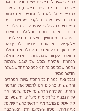
לפני שהגענו ל'בראשית' שאנו מכירים.  וגם 
אז, כבר בסוף פרשת בראשית, היה צריך 
להביא מבול ולהתחיל מחדש.  את לוחות 
הברית היינו צריכים לקבל פעמיים, ובית 
המקדש ייבנה שלוש פעמים עד שנגיע לסוף. 
ובייחוד אותה נחמה מטלטלת המוארת 
בפרשה - שהחושך והאש הינם כלי לדיבור 
אלוקי עליון.  אין אנו מוכנים עדיין להבין זאת 
עד הסוף, ובכל זאת כבר קיבלנו את תחילת 
ההארה, ולכן זוהי שבת נחמו.  זוהי רק תחילת 
הנחמה, פתיחת מסע של שבע שבתות 
נחמה שבסופם נהיה מוכנים להתחדש בשנה 
חדשה ממש. 
ובכל זאת, למרות כל ההסתייגויות, הפחדים 
והחששות, צריכים אנו לתפוס את הנחמה 
הזאת.  הפתיחה הראשונה איננה שלמה, אך 
עליה נבנות כל הקומות מעליה.  "השמע עם 
קול אלוקים מדבר מתוך האש כאשר שמעת 
אתה ויחי."  ומכיון ששמענו וחיינו, האש כבר 