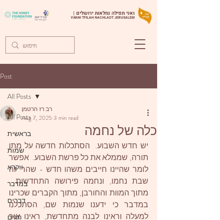
ואני תפילה נחלאות ירושלים |
VA'ANI TFILAH NACHLAOT JERUSALEM
Post
All Posts
רב רז הרטמן
All Posts
Aug 7, 2025
3 min read
כלה של נחמה
בראשית
יש חדש השבוע.  הסתכלות חדשה על מתן 
שמות
תורה, שממלא את כל פרשת השבוע.  אפשר 
ויקרא
לומר שהיינו חייבים משהו חדש - שהרי זה 
שבת נחמו, ונחמה פירושה התחדשות.  
במדבר
מתוך המוות והחורבן, מתוך הקברים שכרינו 
דברים
במדבר כי ידענו שנמות שם, הסתכלנו 
למעלה וראינו לבנה מתחדשת, ראינו אור 
חגים