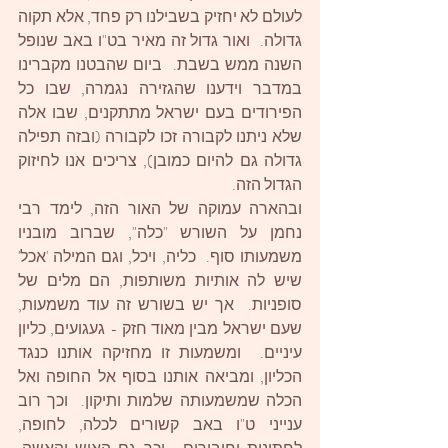
לעולם לא יחזיק בשבילנו רק פחד, אלא תקוה 
גדולה.  ואור גדול זה מאיר בט"ו באב שנופל 
השנה ממש בשבת.  ביום שהבטנו מקברינו 
במדבר וידענו שהגזירה נגמרה, שבו כל 
הפירודים בעם ישראל מתתקנים, שבו אלה 
שלא ניתנו לקבורה זכו לקבורה (ובזה תפילה 
גדולה גם להיום כמובן), צריכים אנו לחיזוק 
הגדול הזה.
ובהארה עמוקה של האור הזה, לימד רבי 
נחמן על השורש "כלה", שברוב מובניו 
משמעותו סוף.  כליה, ויכל, וגם המילה 'אכל' 
שיש לה אותיות משותפות, הם מלים של 
סופניות.  אך יש בשורש זה עוד משמעות, 
שעם ישראל מבין מאוד חזק - געגועים, כליון 
עיניים.  ומשמעות זו מחזיקה אותנו כנגד 
הכליון, ומביאה אותנו בסוף אל החופה ואל 
הכלה שמשמעותה שלמות ותיקון.  וכך רוב 
ענייני ט"ו באב קשורים לכלה, לחופה, 