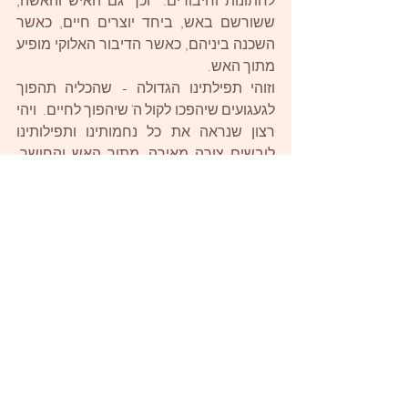
לחתונות וחיבורים.  וכך גם האיש והאשה, 
ששורשם באש, ביחד יוצרים חיים, כאשר 
השכנה ביניהם, כאשר הדיבור האלוקי מופיע 
מתוך האש. 
וזוהי תפילתינו הגדולה - שהכליה תהפוך 
לגעגועים שיהפכו לקול ה' שיהפוך לחיים.  ויהי 
רצון שנראה את כל נחמותינו ותפילותינו 
לובשים צורה מאירה, מתוך האש והחושך, 
במהרה.
שבת שלום
 רז
ואתחנן
נחמו
דברים