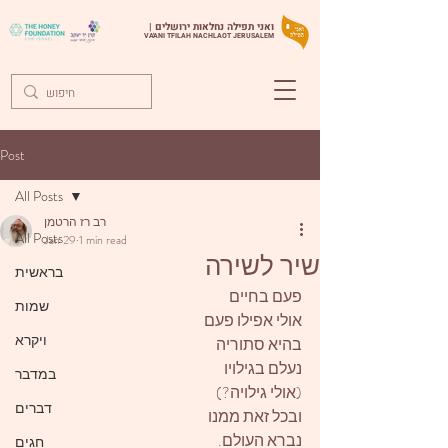
ואני תפילה נחלאות ירושלים |
VA'ANI TFILAH NACHLAOT JERUSALEM
Post
All Posts
רב רז הרטמן
All Posts
Jan 29
1 min read
שיר לשירה
בראשית
פעם בחיים
שמות
אולי אפילו פעם
ויקרא
בהיא סתוריה
נעלם בגילויו
במדבר
(אולי גילויה?)
דברים
ובכל זאת ממנו
נברא העולם.
חגים