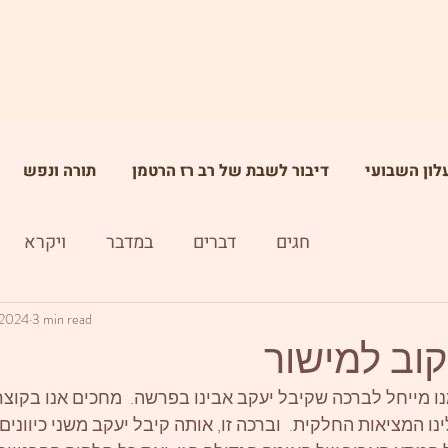
לון השבועי
דיבור לשבת של רב רז הרטמן
תורה ונפש
חגים
דברים
במדבר
ויקרא
 2024
3 min read
קוב למישור
 מייחל לברכה שקיבל יעקב אבינו בפרשה.  מחכים אנו בקוצר 
נו המציאות החלקית.  וברכה זו, אותה קיבל יעקב משני כיוונים ש