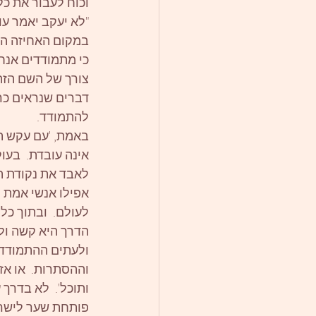
וכוח לעבור את כל
"לא יעקב יאמר עו
במקום האחיזה התמ
כי מתמודדים אנחנ
צורך של השם הזה 
דברים שנראים כר
להתמודד. 
באמת, 'עם עקש תת
אינה עובדת.  בע
לאבד את נקודת 
אפילו אנשי אמת ל
לעולם.  ובתוך כל
הדרך היא קשה ולא
ולעתים ההתמודדות
וההסתרות.  או אז
ותוכל'.  לא בדר
פותחת שער לישרו