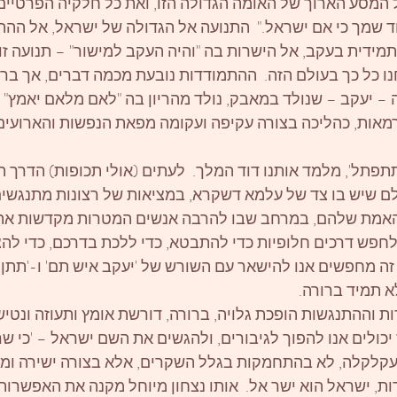
 המסע הארוך של האומה הגדולה הזו, ואת כל חלקיה הפרטיים 
ד שמך כי אם ישראל."  התנועה אל הגדולה של ישראל, אל ההת
ידית בעקב, אל הישרות בה "והיה העקב למישור" – תנועה זו 
ו כל כך בעולם הזה.  ההתמודדות נובעת מכמה דברים, אך בר
– יעקב – שנולד במאבק, נולד מהריון בה "לאם מלאם יאמץ" ו
מאות, כהליכה בצורה עקיפה ועקומה מפאת הנפשות והארועים 
פתל', מלמד אותנו דוד המלך.  לעתים (אולי תכופות) הדרך 
ולם שיש בו צד של עלמא דשקרא, במציאות של רצונות מתנגשי
האמת שלהם, במרחב שבו להרבה אנשים המטרות מקדשות את 
חפש דרכים חלופיות כדי להתבטא, כדי ללכת בדרכם, כדי להצ
 זה מחפשים אנו להישאר עם השורש של 'יעקב איש תם' ו-'תתן 
 תמיד ברורה.  
 וההתנגשות הופכת גלויה, ברורה, דורשת אומץ ותעוזה ונטי
 יכולים אנו להפוך לגיבורים, ולהגשים את השם ישראל – 'כי ש
ך עקלקלה, לא בהתחמקות בגלל השקרים, אלא בצורה ישירה ומנ
ת, ישראל הוא ישר אל.  אותו נצחון מיוחל מקנה את האפשרות