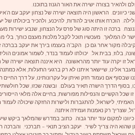
ם ולהאיר בצורה ישירה את האור הגנוז בתוכנו. 
ני כיוונים.  הראשון היה תוצאה ישירה של נצחון יעקב עם ה'אי
ילה.  הוכרח אותו אויב להודות, להיכנע, ולהכיר ביכולתו של י
צח.  ברכה זו היתה סוג של פרס על הנצחון, שנבע ישירות מע
 בישר לו המלאך.  מעכשיו תוכל לקבל מלכות מעצם כוחך, בלי מר
בלה מקור אחר גם כן.  הקב"ה בעצמו בירך את יעקב בברכה זו,
, בלוז, בבית אל.  יכולתו לעמוד בנדר, לשמור אמונים הולי
אל זו יקרה עוד יותר מהראשונה.  היא איננה תוצאה ישירה של נ
בר אלינו, שיישאר איתנו לא רק ברגעי התעלות, אלא כמתנה 
שבסוף אם נעמוד חזק ואיתן על עקרונותינו, על דרך החיים הא
ו, בסוף הדרך הישרה תאיר בעולם.  ובשנה שכזו, שכל חולשותינו
זו שכל הקשיים והנפילות מפורשות, בחיים אלה מלאי הייסורים
 האמיתי, לישראל, להתגברות ולישרות החזקה שיכולה לעמוד מו
דול, שצריך רק נאמנות ועמידה איתנה. 
כיוונו למקום עוד יותר גבוה.  כתוב במדרש שהמלאך ביקש שיע
ן שהוא היה צריך לשיר.  יעקב הציב תנאי – תברכני.  והברכה רמ
 גם ישראל משתתף בשיר הגדול, ומתוך כך מוטבע אצלנו בתפי