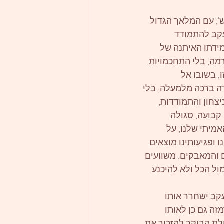
ש', עם המלאך הגדול 
עקב להתמודד 
מידתו האיתנה של 
מה, בלי התחכמויות. 
 בשובו אל 
דה ברכה מלמעלה, בלי 
יצחון והתמודדות, 
קבועה, סגולה 
מיתי שלנו, על 
 ופגיעותינו מוצאים 
 והמאבקים, משוועים 
ל הכל ולא להיכנע.  
קב ישחרר אותו 
זה גם כן לאותו 
לת הבוקר להזכיר את 