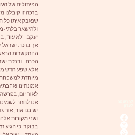
הפיתולים של העול
ברכה זו קיבלנו מש
שנאבק איתו כל הל
ולהישאר בלתי-מנו
יעקב.  'לא עוד',
אך ברכת ישראל קי
ההתקשרות הראשונה
הכרח.  וברכת ישר
אלא שפע חדש ממע
מיוחדת למשפחתנו 
אמונתינו ואהבתינ
לאור יום, בפרשה 
אנו לחזור לשמינו
להרשמה
לעלון
יש בנו אור, אור ג
ושני מקורות אלה 
בבוקר, כי הגיע זמ
מעמד – שיר אל. 